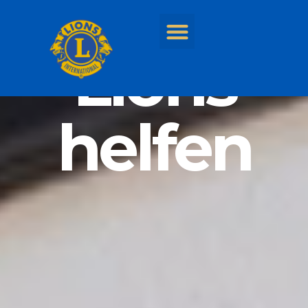
Willkommen bei Lions
Zell
Lions
helfen